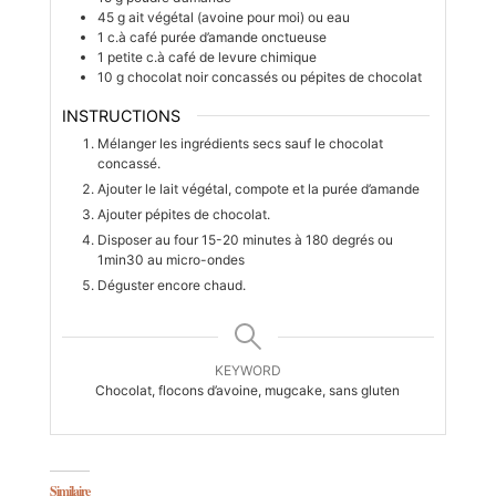
45
g
ait végétal (avoine pour moi) ou eau
1
c.à café
purée d’amande onctueuse
1
petite c.à café
de levure chimique
10
g
chocolat noir concassés ou pépites de chocolat
INSTRUCTIONS
Mélanger les ingrédients secs sauf le chocolat
concassé.
Ajouter le lait végétal, compote et la purée d’amande
Ajouter pépites de chocolat.
Disposer au four 15-20 minutes à 180 degrés ou
1min30 au micro-ondes
Déguster encore chaud.
KEYWORD
Chocolat, flocons d’avoine, mugcake, sans gluten
Similaire