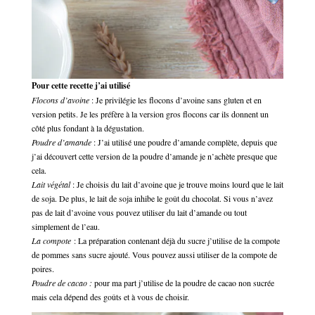
Pour cette recette j’ai utilisé
Flocons d’avoine
: Je privilégie les flocons d’avoine sans gluten et en
version petits. Je les préfère à la version gros flocons car ils donnent un
côté plus fondant à la dégustation.
Poudre d’amande
: J’ai utilisé une poudre d’amande complète, depuis que
j’ai découvert cette version de la poudre d’amande je n’achète presque que
cela.
Lait végétal
: Je choisis du lait d’avoine que je trouve moins lourd que le lait
de soja. De plus, le lait de soja inhibe le goût du chocolat. Si vous n’avez
pas de lait d’avoine vous pouvez utiliser du lait d’amande ou tout
simplement de l’eau.
La compote
: La préparation contenant déjà du sucre j’utilise de la compote
de pommes sans sucre ajouté. Vous pouvez aussi utiliser de la compote de
poires.
Poudre de cacao :
pour ma part j’utilise de la poudre de cacao non sucrée
mais cela dépend des goûts et à vous de choisir.