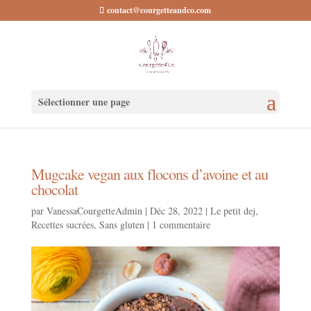
contact@courgetteandco.com
Sélectionner une page
Mugcake vegan aux flocons d’avoine et au
chocolat
par
VanessaCourgetteAdmin
|
Déc 28, 2022
|
Le petit dej
,
Recettes sucrées
,
Sans gluten
|
1 commentaire