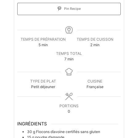
Pin Recipe
TEMPS DE PRÉPARATION
TEMPS DE CUISSON
minutes
minutes
5
min
2
min
TEMPS TOTAL
minutes
7
min
TYPE DE PLAT
CUISINE
Petit déjeuner
Française
PORTIONS
0
INGRÉDIENTS
30
g
Flocons d’avoine certifiés sans gluten
15
g
poudre d’amande