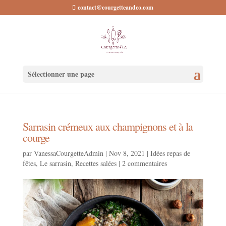
contact@courgetteandco.com
Sélectionner une page
Sarrasin crémeux aux champignons et à la
courge
par
VanessaCourgetteAdmin
|
Nov 8, 2021
|
Idées repas de
fêtes
,
Le sarrasin
,
Recettes salées
|
2 commentaires