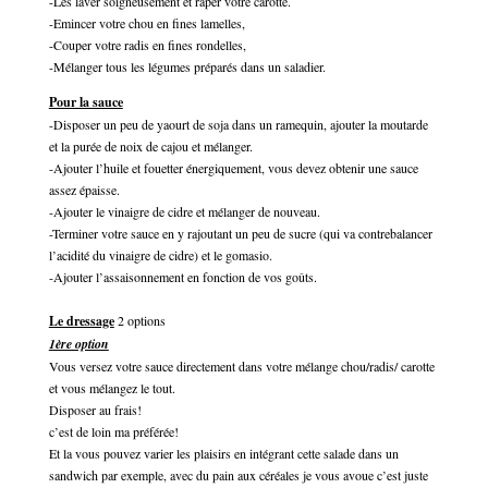
-Les laver soigneusement et râper votre carotte.
-Emincer votre chou en fines lamelles,
-Couper votre radis en fines rondelles,
-Mélanger tous les légumes préparés dans un saladier.
Pour la sauce
-Disposer un peu de yaourt de soja dans un ramequin, ajouter la moutarde
et la purée de noix de cajou et mélanger.
-Ajouter l’huile et fouetter énergiquement, vous devez obtenir une sauce
assez épaisse.
-Ajouter le vinaigre de cidre et mélanger de nouveau.
-Terminer votre sauce en y rajoutant un peu de sucre (qui va contrebalancer
l’acidité du vinaigre de cidre) et le gomasio.
-Ajouter l’assaisonnement en fonction de vos goûts.
Le dressage
2 options
1ère option
Vous versez votre sauce directement dans votre mélange chou/radis/ carotte
et vous mélangez le tout.
Disposer au frais!
c’est de loin ma préférée!
Et la vous pouvez varier les plaisirs en intégrant cette salade dans un
sandwich par exemple, avec du pain aux céréales je vous avoue c’est juste