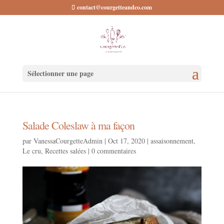
contact@courgetteandco.com
Sélectionner une page
Salade Coleslaw à ma façon
par
VanessaCourgetteAdmin
|
Oct 17, 2020
|
assaisonnement
,
Le cru
,
Recettes salées
|
0 commentaires