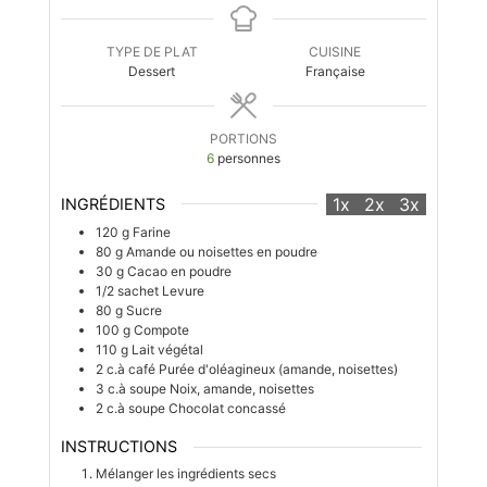
TYPE DE PLAT
CUISINE
Dessert
Française
PORTIONS
6
personnes
1x
2x
3x
INGRÉDIENTS
120
g
Farine
80
g
Amande ou noisettes en poudre
30
g
Cacao en poudre
1/2
sachet
Levure
80
g
Sucre
100
g
Compote
110
g
Lait végétal
2
c.à café
Purée d'oléagineux (amande, noisettes)
3
c.à soupe
Noix, amande, noisettes
2
c.à soupe
Chocolat concassé
INSTRUCTIONS
Mélanger les ingrédients secs