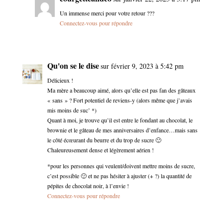
Un immense merci pour votre retour ???
Connectez-vous pour répondre
Qu'on se le dise
sur février 9, 2023 à 5:42 pm
Délicieux !
Ma mère a beaucoup aimé, alors qu’elle est pas fan des gâteaux
« sans » ? Fort potentiel de reviens-y (alors même que j’avais
mis moins de suc’ *)
Quant à moi, je trouve qu’il est entre le fondant au chocolat, le
brownie et le gâteau de mes anniversaires d’enfance…mais sans
le côté écœurant du beurre et du trop de sucre 🙂
Chaleureusement dense et légèrement aérien !
*pour les personnes qui veulent/doivent mettre moins de sucre,
c’est possible 🙂 et ne pas hésiter à ajuster (+ ?) la quantité de
pépites de chocolat noir, à l’envie !
Connectez-vous pour répondre