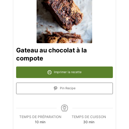
Gateau au chocolat à la
compote
Imprimer la recette
Pin Recipe
TEMPS DE PRÉPARATION
TEMPS DE CUISSON
minutes
minutes
10
min
30
min