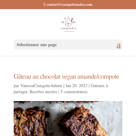
contact@courgetteandco.com
Sélectionner une page
Gâteau au chocolat vegan amande/compote
par
VanessaCourgetteAdmin
|
Jan 20, 2023
|
Gateaux à
partager
,
Recettes sucrées
|
5 commentaires